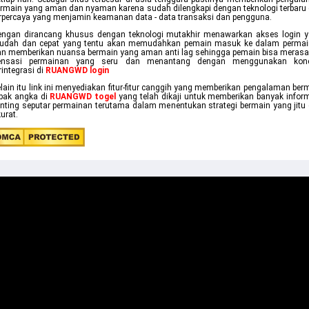
rmain yang aman dan nyaman karena sudah dilengkapi dengan teknologi terbaru
rpercaya yang menjamin keamanan data - data transaksi dan pengguna.
engan dirancang khusus dengan teknologi mutakhir menawarkan akses login 
udah dan cepat yang tentu akan memudahkan pemain masuk ke dalam perma
an memberikan nuansa bermain yang aman anti lag sehingga pemain bisa meras
ensasi permainan yang seru dan menantang dengan menggunakan kone
rintegrasi di
RUANGWD login
lain itu link ini menyediakan fitur-fitur canggih yang memberikan pengalaman ber
ebak angka di
RUANGWD togel
yang telah dikaji untuk memberikan banyak infor
nting seputar permainan terutama dalam menentukan strategi bermain yang jitu
urat.